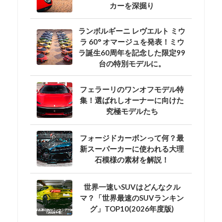
カーを深掘り
ランボルギーニ レヴエルト ミウ
ラ 60° オマージュを発表！ミウ
ラ誕生60周年を記念した限定99
台の特別モデルに。
フェラーリのワンオフモデル特
集！選ばれしオーナーに向けた
究極モデルたち
フォージドカーボンって何？最
新スーパーカーに使われる大理
石模様の素材を解説！
世界一速いSUVはどんなクル
マ？「世界最速のSUVランキン
グ」TOP10(2026年度版)