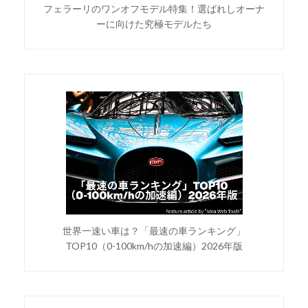
フェラーリのワンオフモデル特集！選ばれしオーナ
ーに向けた究極モデルたち
世界一速い車は？「最速の車ランキング」
TOP10（0-100km/hの加速編）2026年版