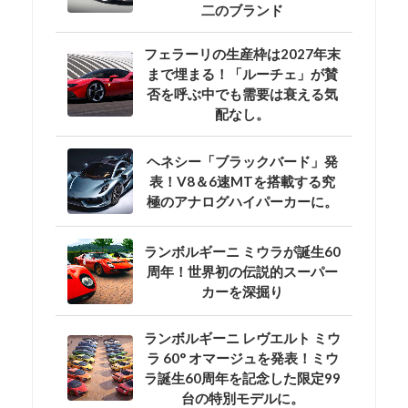
二のブランド
フェラーリの生産枠は2027年末
まで埋まる！「ルーチェ」が賛
否を呼ぶ中でも需要は衰える気
配なし。
ヘネシー「ブラックバード」発
表！V8＆6速MTを搭載する究
極のアナログハイパーカーに。
ランボルギーニ ミウラが誕生60
周年！世界初の伝説的スーパー
カーを深掘り
ランボルギーニ レヴエルト ミウ
ラ 60° オマージュを発表！ミウ
ラ誕生60周年を記念した限定99
台の特別モデルに。