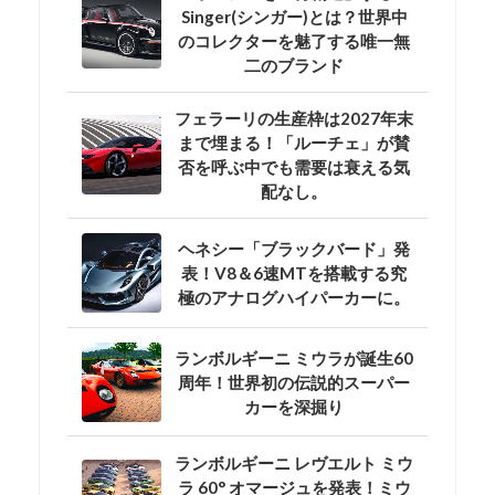
Singer(シンガー)とは？世界中
のコレクターを魅了する唯一無
二のブランド
フェラーリの生産枠は2027年末
まで埋まる！「ルーチェ」が賛
否を呼ぶ中でも需要は衰える気
配なし。
ヘネシー「ブラックバード」発
表！V8＆6速MTを搭載する究
極のアナログハイパーカーに。
ランボルギーニ ミウラが誕生60
周年！世界初の伝説的スーパー
カーを深掘り
ランボルギーニ レヴエルト ミウ
ラ 60° オマージュを発表！ミウ