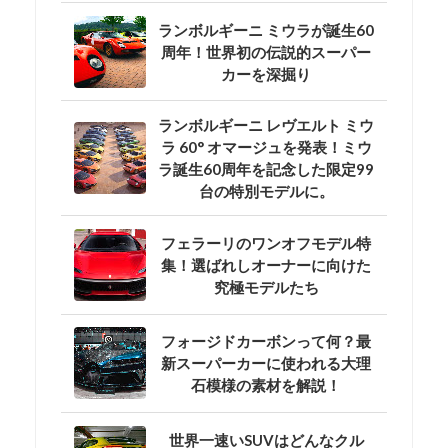
ランボルギーニ ミウラが誕生60
周年！世界初の伝説的スーパー
カーを深掘り
ランボルギーニ レヴエルト ミウ
ラ 60° オマージュを発表！ミウ
ラ誕生60周年を記念した限定99
台の特別モデルに。
フェラーリのワンオフモデル特
集！選ばれしオーナーに向けた
究極モデルたち
フォージドカーボンって何？最
新スーパーカーに使われる大理
石模様の素材を解説！
世界一速いSUVはどんなクル