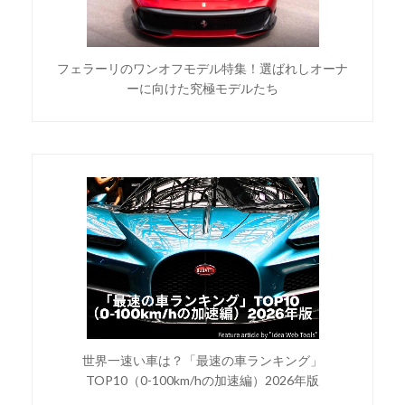
フェラーリのワンオフモデル特集！選ばれしオーナ
ーに向けた究極モデルたち
世界一速い車は？「最速の車ランキング」
TOP10（0-100km/hの加速編）2026年版