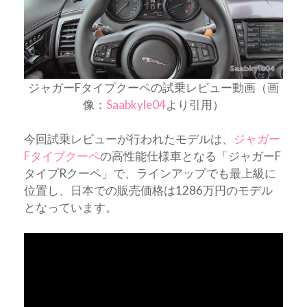
ジャガーFタイプクーペの試乗レビュー動画（画
像：
Saabkyle04
より引用）
今回試乗レビューが行われたモデルは、
ジャガー
Fタイプクーペ
の高性能仕様車となる「ジャガーF
タイプRクーペ」で、ラインアップでも最上級に
位置し、日本での販売価格は1286万円のモデル
となっています。