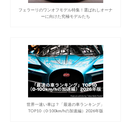
フェラーリのワンオフモデル特集！選ばれしオーナ
ーに向けた究極モデルたち
世界一速い車は？「最速の車ランキング」
TOP10（0-100km/hの加速編）2026年版