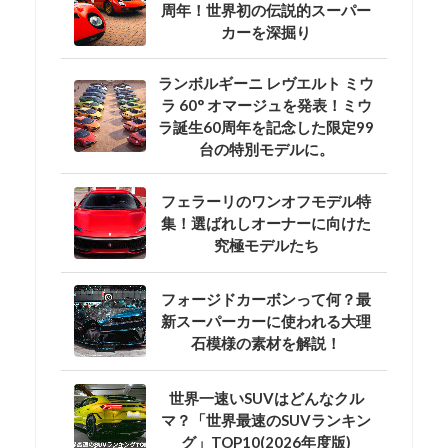
周年！世界初の伝説的スーパー
カーを深掘り
ランボルギーニ レヴエルト ミウ
ラ 60° オマージュを発表！ミウ
ラ誕生60周年を記念した限定99
台の特別モデルに。
フェラーリのワンオフモデル特
集！選ばれしオーナーに向けた
究極モデルたち
フォージドカーボンって何？最
新スーパーカーに使われる大理
石模様の素材を解説！
世界一速いSUVはどんなクル
マ？「世界最速のSUVランキン
グ」TOP10(2026年度版)