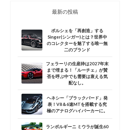
最新の投稿
ポルシェを「再創造」する
Singer(シンガー)とは？世界中
のコレクターを魅了する唯一無
二のブランド
フェラーリの生産枠は2027年末
まで埋まる！「ルーチェ」が賛
否を呼ぶ中でも需要は衰える気
配なし。
ヘネシー「ブラックバード」発
表！V8＆6速MTを搭載する究
極のアナログハイパーカーに。
ランボルギーニ ミウラが誕生60