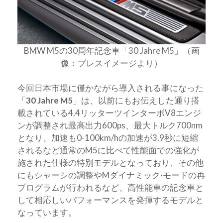
BMW M5の30周年記念車「30 Jahre M5」（画
像：プレスイメージより）
今回日本市場に僅かながら導入される事になった
「
30 Jahre M5
」は、以前にもお伝えした通り搭
載されている4.4リッターツインターボV8エンジ
ンが調整され最高出力600ps、最大トルク700nm
となり、加速も0-100km/hの加速が3.9秒に短縮
されるなど通常のM5に比べて性能面での強化が
施された仕様の特別モデルとなっており、その他
にもシャーシの調整やMダイナミック·モードの再
プログラムが行われるなど、高性能車の記念車と
して相応しいパフォーマンスを発揮するモデルと
なっています。