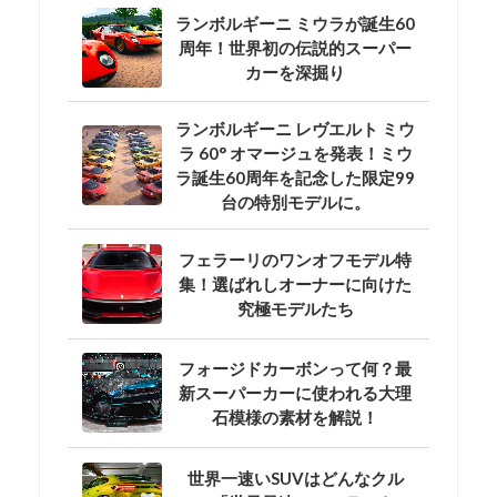
ランボルギーニ ミウラが誕生60
周年！世界初の伝説的スーパー
カーを深掘り
ランボルギーニ レヴエルト ミウ
ラ 60° オマージュを発表！ミウ
ラ誕生60周年を記念した限定99
台の特別モデルに。
フェラーリのワンオフモデル特
集！選ばれしオーナーに向けた
究極モデルたち
フォージドカーボンって何？最
新スーパーカーに使われる大理
石模様の素材を解説！
世界一速いSUVはどんなクル