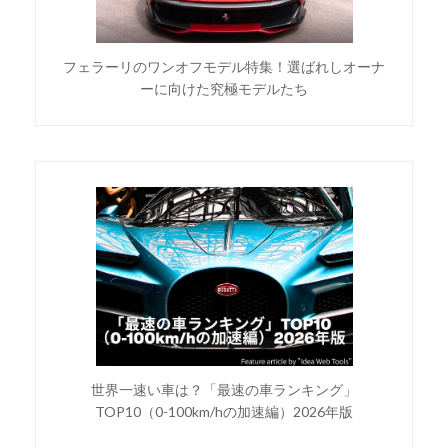
フェラーリのワンオフモデル特集！選ばれしオーナ
ーに向けた究極モデルたち
世界一速い車は？「最速の車ランキング」
TOP10（0-100km/hの加速編）2026年版