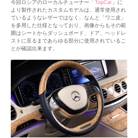
今回ロシアのローカルチューナー「
TopCar
」に
より製作されたカスタムモデルは、通常使用され
ているようなレザーではなく、なんと「ワニ皮」
を多用した仕様となっており、画像からもその範
囲はシートからダッシュボード、ドア、ヘッドレ
ストに至るまであらゆる部分に使用されているこ
とが確認出来ます。