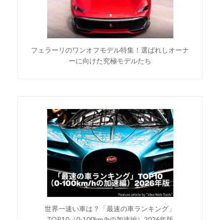
フェラーリのワンオフモデル特集！選ばれしオーナ
ーに向けた究極モデルたち
世界一速い車は？「最速の車ランキング」
TOP10（0-100km/hの加速編）2026年版