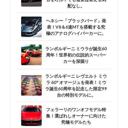
配なし。
ヘネシー「ブラックバード」発
表！V8＆6速MTを搭載する究
極のアナログハイパーカーに。
ランボルギーニ ミウラが誕生60
周年！世界初の伝説的スーパー
カーを深掘り
ランボルギーニ レヴエルト ミウ
ラ 60° オマージュを発表！ミウ
ラ誕生60周年を記念した限定99
台の特別モデルに。
フェラーリのワンオフモデル特
集！選ばれしオーナーに向けた
究極モデルたち