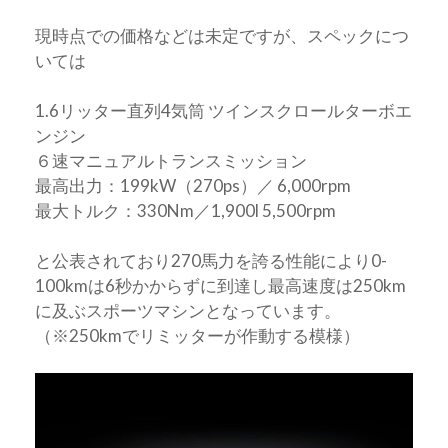
現時点での価格などは未定ですが、スペックにつ
いては
1.6リッター直列4気筒 ツインスクロールターボエ
ンジン
６速マニュアルトランスミッション
最高出力：199kW（270ps）／ 6,000rpm
最大トルク：330Nm／1,900l 5,500rpm
と公表されており270馬力を誇る性能により0-
100kmは6秒かからずに到達し最高速度は250km
に及ぶスポーツマシンとなっています。
（※250kmでリミッターが作動する模様）