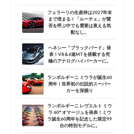
フェラーリの生産枠は2027年末
まで埋まる！「ルーチェ」が賛
否を呼ぶ中でも需要は衰える気
配なし。
ヘネシー「ブラックバード」発
表！V8＆6速MTを搭載する究
極のアナログハイパーカーに。
ランボルギーニ ミウラが誕生60
周年！世界初の伝説的スーパー
カーを深掘り
ランボルギーニ レヴエルト ミウ
ラ 60° オマージュを発表！ミウ
ラ誕生60周年を記念した限定99
台の特別モデルに。