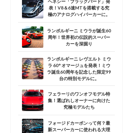
ヘネシー「ブラックバード」発
表！V8＆6速MTを搭載する究
極のアナログハイパーカーに。
ランボルギーニ ミウラが誕生60
周年！世界初の伝説的スーパー
カーを深掘り
ランボルギーニ レヴエルト ミウ
ラ 60° オマージュを発表！ミウ
ラ誕生60周年を記念した限定99
台の特別モデルに。
フェラーリのワンオフモデル特
集！選ばれしオーナーに向けた
究極モデルたち
フォージドカーボンって何？最
新スーパーカーに使われる大理