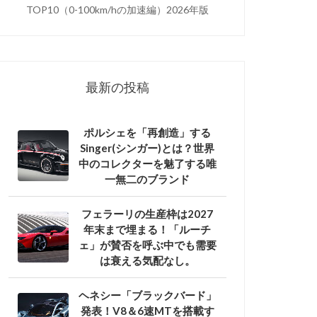
TOP10（0-100km/hの加速編）2026年版
最新の投稿
ポルシェを「再創造」する
Singer(シンガー)とは？世界
中のコレクターを魅了する唯
一無二のブランド
フェラーリの生産枠は2027
年末まで埋まる！「ルーチ
ェ」が賛否を呼ぶ中でも需要
は衰える気配なし。
ヘネシー「ブラックバード」
発表！V8＆6速MTを搭載す