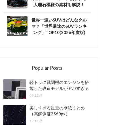
大理石模様の素材を解説！
世界一速いSUVはどんなクル
マ？「世界最速のSUVランキ
ング」TOP10(2026年度版)
Popular Posts
軽トラに戦闘機のエンジンを搭
載した改造モデルがヤバすぎる
09 12月
美しすぎる星空の壁紙まとめ
（高解像度2560px）
12 11月