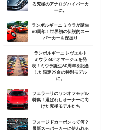
る究極のアナログハイパーカ
ーに。
ランボルギーニ ミウラが誕生
60周年！世界初の伝説的スー
パーカーを深掘り
ランボルギーニ レヴエルト
ミウラ 60° オマージュを発
表！ミウラ誕生60周年を記念
した限定99台の特別モデル
に。
フェラーリのワンオフモデル
特集！選ばれしオーナーに向
けた究極モデルたち
フォージドカーボンって何？
最新スーパーカーに使われる