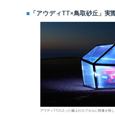
■
「アウディTT×鳥取砂丘」実
アウディTTの入った繭上のカプセルに映像を映