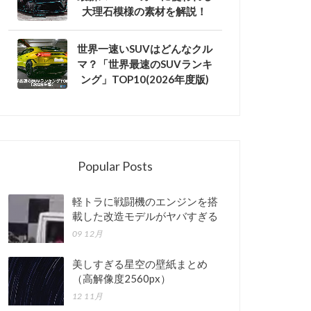
大理石模様の素材を解説！
世界一速いSUVはどんなクル
マ？「世界最速のSUVランキ
ング」TOP10(2026年度版)
Popular Posts
軽トラに戦闘機のエンジンを搭
載した改造モデルがヤバすぎる
09 12月
美しすぎる星空の壁紙まとめ
（高解像度2560px）
12 11月