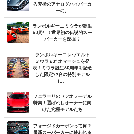
る究極のアナログハイパーカ
ーに。
ランボルギーニ ミウラが誕生
60周年！世界初の伝説的スー
パーカーを深掘り
ランボルギーニ レヴエルト
ミウラ 60° オマージュを発
表！ミウラ誕生60周年を記念
した限定99台の特別モデル
に。
フェラーリのワンオフモデル
特集！選ばれしオーナーに向
けた究極モデルたち
フォージドカーボンって何？
最新スーパーカーに使われる