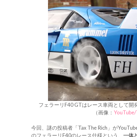
フェラーリF40 GTはレース車両として
（画像：
YouTube/
今回、謎の投稿者「Tax The Rich」がY
のフェラーリF40のレース仕様という、
一体