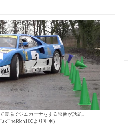
使って農場でジムカーナをする映像が話題。
TaxTheRich100より引用）