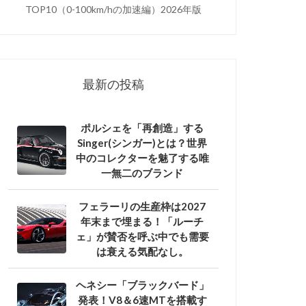
TOP10（0-100km/hの加速編）2026年版
最新の投稿
ポルシェを「再創造」する
Singer(シンガー)とは？世界
中のコレクターを魅了する唯
一無二のブランド
フェラーリの生産枠は2027
年末まで埋まる！「ルーチ
ェ」が賛否を呼ぶ中でも需要
は衰える気配なし。
ヘネシー「ブラックバード」
発表！V8＆6速MTを搭載す