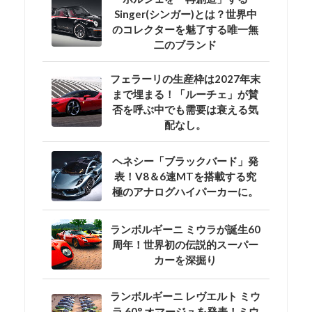
Singer(シンガー)とは？世界中
のコレクターを魅了する唯一無
二のブランド
フェラーリの生産枠は2027年末
まで埋まる！「ルーチェ」が賛
否を呼ぶ中でも需要は衰える気
配なし。
ヘネシー「ブラックバード」発
表！V8＆6速MTを搭載する究
極のアナログハイパーカーに。
ランボルギーニ ミウラが誕生60
周年！世界初の伝説的スーパー
カーを深掘り
ランボルギーニ レヴエルト ミウ
ラ 60° オマージュを発表！ミウ