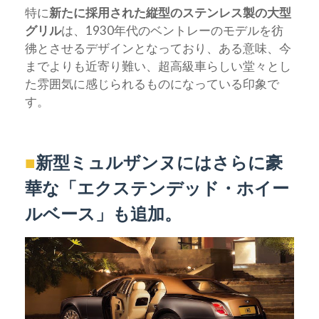
特に
新たに採用された縦型のステンレス製の大型
グリル
は、1930年代のベントレーのモデルを彷
彿とさせるデザインとなっており、ある意味、今
までよりも近寄り難い、超高級車らしい堂々とし
た雰囲気に感じられるものになっている印象で
す。
■
新型ミュルザンヌにはさらに豪
華な「エクステンデッド・ホイー
ルベース」も追加。