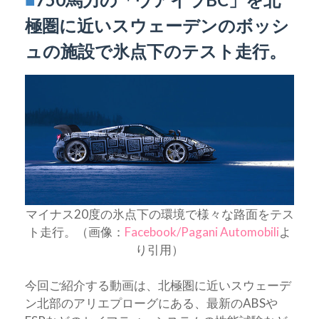
極圏に近いスウェーデンのボッシ
ュの施設で氷点下のテスト走行。
マイナス20度の氷点下の環境で様々な路面をテス
ト走行。（画像：
Facebook/Pagani Automobili
よ
り引用）
今回ご紹介する動画は、北極圏に近いスウェーデ
ン北部のアリエプローグにある、最新のABSや