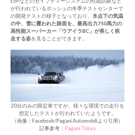
ESPなどのセイフティーシステムの性能試験など
が行われているボッシュの冬季テストセンターで
の開発テストの様子となっており、
氷点下の気温
の中、雪に覆われた路面を、最高出力750馬力の
高性能スーパーカー「ウアイラBC」が美しく疾
走する姿
を見ることができます。
20台のみの限定車ですが、様々な環境での走行を
想定したテストが行われていたようです。
（画像：Facebook/Pagani Automobiliより引用）
記事参考：
Pagani Tokyo