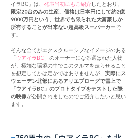
イラBC」は、
発表当初にもご紹介
したとおり、
限定20台のみの生産、価格は日本円にして約2億
9000万円という、世界でも限られた大富豪しか
所有することが出来ない超高級スーパーカー
で
す。
そんな全てがエクスクルーシブなイメージのある
「
ウアイラBC
」のオーナーになる選ばれた人物
が、極端な環境の中でこのクルマを走らせること
を想定してかは定かではありませんが、
実際にス
ウェーデン北部にあるアリエプローグで雪上で
「ウアイラBC」のプロトタイプをテストした際
の映像
が公開されましたのでご紹介したいと思い
ます。
■
750馬力の「ウアイラBC」を北