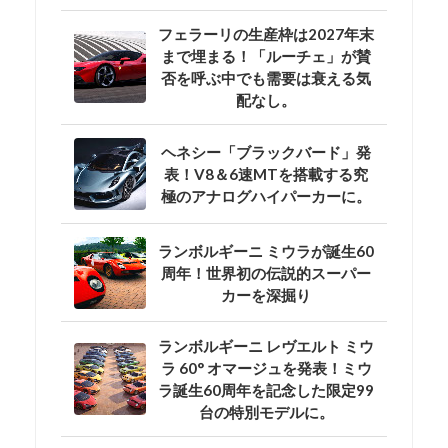
フェラーリの生産枠は2027年末
まで埋まる！「ルーチェ」が賛
否を呼ぶ中でも需要は衰える気
配なし。
ヘネシー「ブラックバード」発
表！V8＆6速MTを搭載する究
極のアナログハイパーカーに。
ランボルギーニ ミウラが誕生60
周年！世界初の伝説的スーパー
カーを深掘り
ランボルギーニ レヴエルト ミウ
ラ 60° オマージュを発表！ミウ
ラ誕生60周年を記念した限定99
台の特別モデルに。