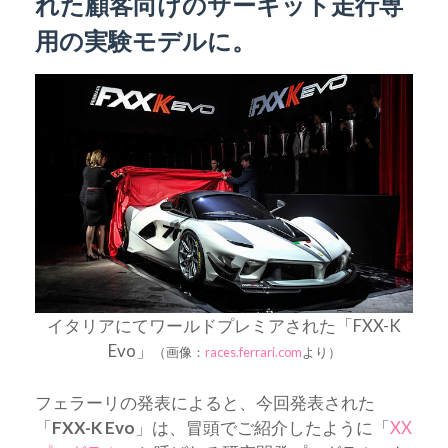
れた顧客向けのサーキット走行専
用の実験モデルに。
イタリアにてワールドプレミアされた「FXX-K
Evo」
（画像：
races.ferrari.com
より）
フェラーリの発表によると、今回発表された
「
FXX-K Evo
」は、冒頭でご紹介したように「
XX