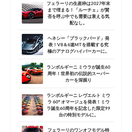
フェラーリの生産枠は2027年末
まで埋まる！「ルーチェ」が賛
否を呼ぶ中でも需要は衰える気
配なし。
ヘネシー「ブラックバード」発
表！V8＆6速MTを搭載する究
極のアナログハイパーカーに。
ランボルギーニ ミウラが誕生60
周年！世界初の伝説的スーパー
カーを深掘り
ランボルギーニ レヴエルト ミウ
ラ 60° オマージュを発表！ミウ
ラ誕生60周年を記念した限定99
台の特別モデルに。
フェラーリのワンオフモデル特