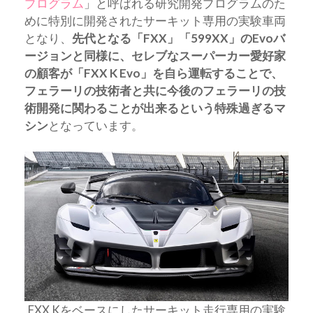
プログラム
」と呼ばれる研究開発プログラムのた
めに特別に開発されたサーキット専用の実験車両
となり、
先代となる「FXX」「599XX」のEvoバ
ージョンと同様に、セレブなスーパーカー愛好家
の顧客が「FXX K Evo」を自ら運転することで、
フェラーリの技術者と共に今後のフェラーリの技
術開発に関わることが出来るという特殊過ぎるマ
シン
となっています。
FXX Kをベースにしたサーキット走行専用の実験