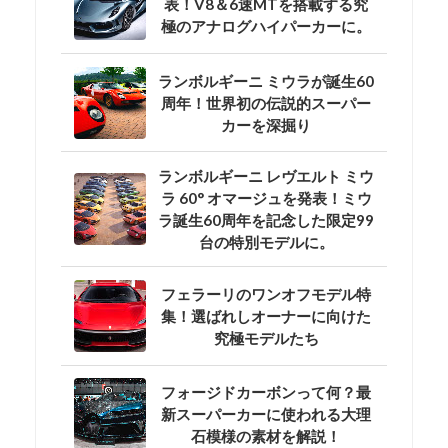
表！V8＆6速MTを搭載する究
極のアナログハイパーカーに。
ランボルギーニ ミウラが誕生60
周年！世界初の伝説的スーパー
カーを深掘り
ランボルギーニ レヴエルト ミウ
ラ 60° オマージュを発表！ミウ
ラ誕生60周年を記念した限定99
台の特別モデルに。
フェラーリのワンオフモデル特
集！選ばれしオーナーに向けた
究極モデルたち
フォージドカーボンって何？最
新スーパーカーに使われる大理
石模様の素材を解説！