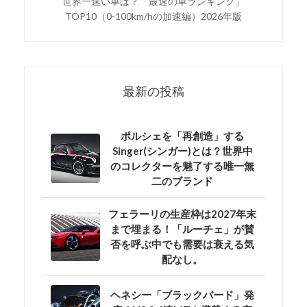
世界一速い車は？「最速の車ランキング」
TOP10（0-100km/hの加速編）2026年版
最新の投稿
ポルシェを「再創造」する
Singer(シンガー)とは？世界中
のコレクターを魅了する唯一無
二のブランド
フェラーリの生産枠は2027年末
まで埋まる！「ルーチェ」が賛
否を呼ぶ中でも需要は衰える気
配なし。
ヘネシー「ブラックバード」発