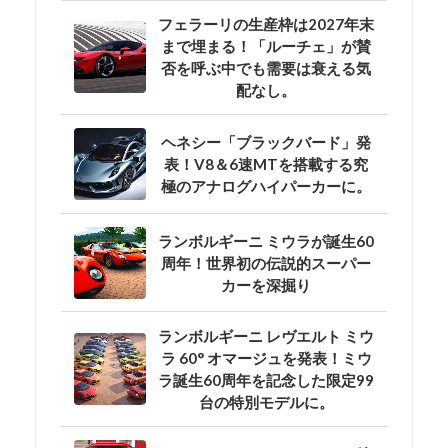
フェラーリの生産枠は2027年末
まで埋まる！「ルーチェ」が賛
否を呼ぶ中でも需要は衰える気
配なし。
ヘネシー「ブラックバード」発
表！V8＆6速MTを搭載する究
極のアナログハイパーカーに。
ランボルギーニ ミウラが誕生60
周年！世界初の伝説的スーパー
カーを深掘り
ランボルギーニ レヴエルト ミウ
ラ 60° オマージュを発表！ミウ
ラ誕生60周年を記念した限定99
台の特別モデルに。