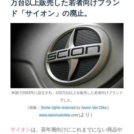
万台以上販売した若者向けブラン
ド「サイオン」の廃止。
米国で2003年に設立され、100万台以上を販売した若者向けブランド
でした。
（画像：
Some rights reserved
by
Aaron Van Dike |
より）
www.aaronvandike.com |
サイオン
は、若年層向けにこれまでにない商品や