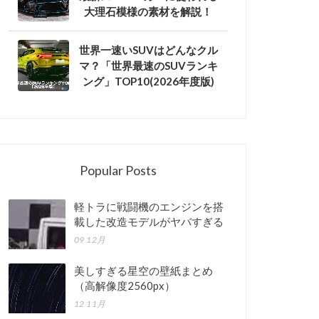
大理石模様の素材を解説！
世界一速いSUVはどんなクル
マ？「世界最速のSUVランキ
ング」TOP10(2026年度版)
Popular Posts
軽トラに戦闘機のエンジンを搭
載した改造モデルがヤバすぎる
09 12月
美しすぎる星空の壁紙まとめ
（高解像度2560px）
12 11月