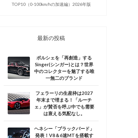
TOP10（0-100km/hの加速編）2026年版
最新の投稿
ポルシェを「再創造」する
Singer(シンガー)とは？世界
中のコレクターを魅了する唯
一無二のブランド
フェラーリの生産枠は2027
年末まで埋まる！「ルーチ
ェ」が賛否を呼ぶ中でも需要
は衰える気配なし。
ヘネシー「ブラックバード」
発表！V8＆6速MTを搭載す