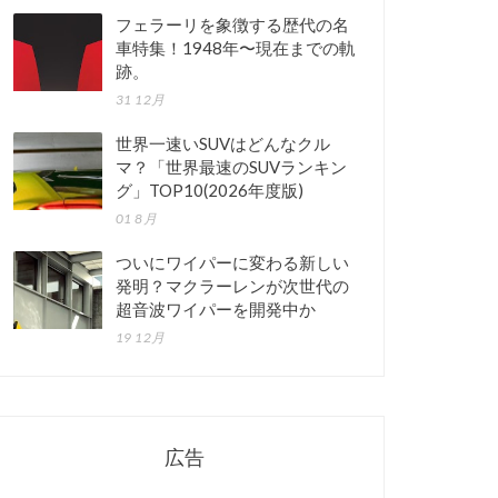
フェラーリを象徴する歴代の名
車特集！1948年〜現在までの軌
跡。
31 12月
世界一速いSUVはどんなクル
マ？「世界最速のSUVランキン
グ」TOP10(2026年度版)
01 8月
ついにワイパーに変わる新しい
発明？マクラーレンが次世代の
超音波ワイパーを開発中か
19 12月
広告