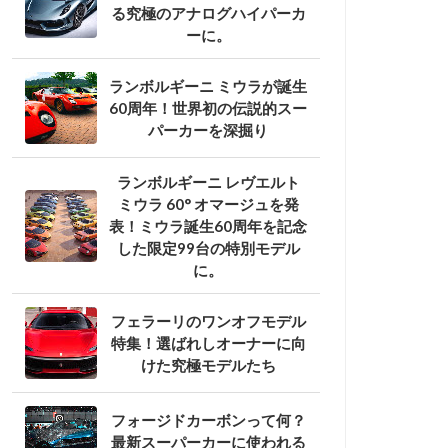
る究極のアナログハイパーカ
ーに。
ランボルギーニ ミウラが誕生
60周年！世界初の伝説的スー
パーカーを深掘り
ランボルギーニ レヴエルト
ミウラ 60° オマージュを発
表！ミウラ誕生60周年を記念
した限定99台の特別モデル
に。
フェラーリのワンオフモデル
特集！選ばれしオーナーに向
けた究極モデルたち
フォージドカーボンって何？
最新スーパーカーに使われる