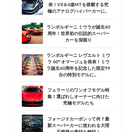
表！V8＆6速MTを搭載する究
極のアナログハイパーカーに。
ランボルギーニ ミウラが誕生60
周年！世界初の伝説的スーパー
カーを深掘り
ランボルギーニ レヴエルト ミウ
ラ 60° オマージュを発表！ミウ
ラ誕生60周年を記念した限定99
台の特別モデルに。
フェラーリのワンオフモデル特
集！選ばれしオーナーに向けた
究極モデルたち
フォージドカーボンって何？最
新スーパーカーに使われる大理
石模様の素材を解説！