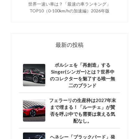
世界一速い車は？「最速の車ランキング」
TOP10（0-100km/hの加速編）2026年版
最新の投稿
ポルシェを「再創造」する
Singer(シンガー)とは？世界中
のコレクターを魅了する唯一無
二のブランド
フェラーリの生産枠は2027年末
まで埋まる！「ルーチェ」が賛
否を呼ぶ中でも需要は衰える気
配なし。
ヘネシー「ブラックバード」発