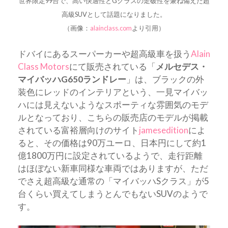
世界限定99台で、高い快適性とGクラスの走破性を兼ね備えた超
高級SUVとして話題になりました。
（画像：
alainclass.com
より引用）
ドバイにあるスーパーカーや超高級車を扱う
Alain
Class Motors
にて販売されている「
メルセデス・
マイバッハG650ランドレー
」は、ブラックの外
装色にレッドのインテリアという、一見マイバッ
ハには見えないようなスポーティな雰囲気のモデ
ルとなっており、こちらの販売店のモデルが掲載
されている富裕層向けのサイト
jamesedition
によ
ると、その価格は90万ユーロ、日本円にして約1
億1800万円に設定されているようで、走行距離
はほぼない新車同様な車両ではありますが、ただ
でさえ超高級な通常の「マイバッハSクラス」が5
台くらい買えてしまうとんでもないSUVのようで
す。